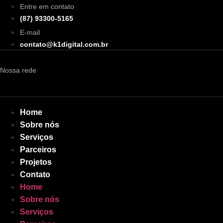
Ir
Entre em contato
para
(87) 93300-5165
o
E-mail
conteúdo
contato@k1digital.com.br
Nossa rede
Home
Sobre nós
Serviços
Parceiros
Projetos
Contato
Home
Sobre nós
Serviços