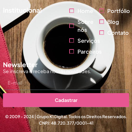
Institucional
Home
Portfólio
Sobre
Blog
nós
Contato
Serviços
Parceiros
Newsletter
Se inscreva e receba nossas novidades.
Cadastrar
© 2009 - 2024 | Grupo K1 Digital. Todos os Direitos Reservados.
CNPJ: 48.720.377/0001-41