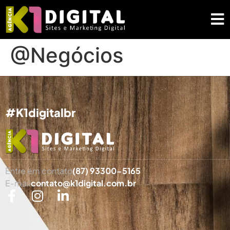
@Negócios
#K1digitalbr
Entre em contato
(87) 93300-5165
E-mail
contato@k1digital.com.br