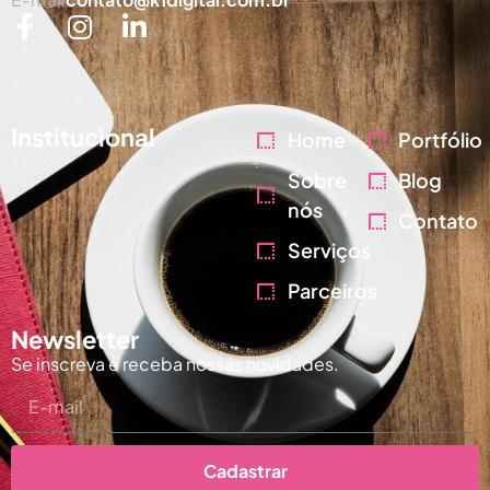
Institucional
Home
Portfólio
Sobre
Blog
nós
Contato
Serviços
Parceiros
Newsletter
Se inscreva e receba nossas novidades.
Cadastrar