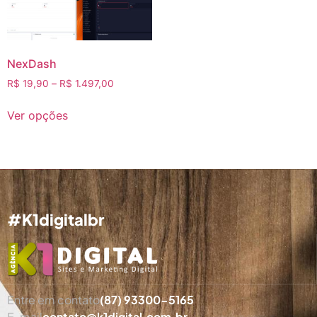
NexDash
R$
19,90
–
R$
1.497,00
Ver opções
#K1digitalbr
Entre em contato
(87) 93300-5165
E-mail
contato@k1digital.com.br