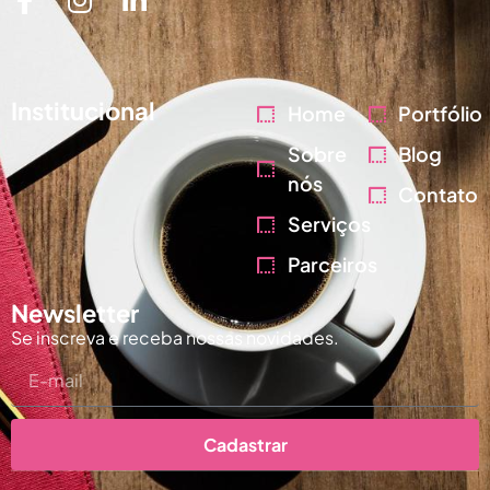
Institucional
Home
Portfólio
Sobre
Blog
nós
Contato
Serviços
Parceiros
Newsletter
Se inscreva e receba nossas novidades.
Cadastrar