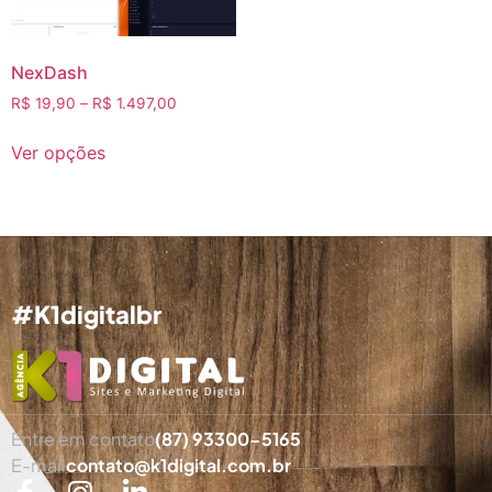
NexDash
R$
19,90
–
R$
1.497,00
Ver opções
#K1digitalbr
Entre em contato
(87) 93300-5165
E-mail
contato@k1digital.com.br