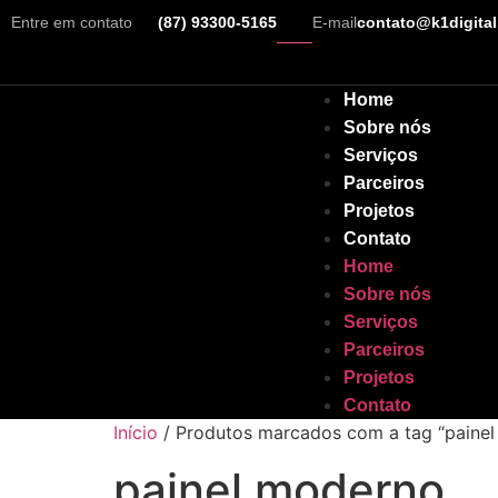
Entre em contato
(87) 93300-5165
E-mail
contato@k1digital
Home
Sobre nós
Serviços
Parceiros
Projetos
Contato
Home
Sobre nós
Serviços
Parceiros
Projetos
Contato
Início
/ Produtos marcados com a tag “paine
painel moderno