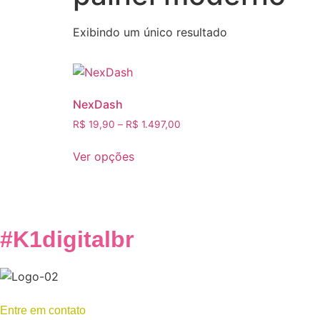
Exibindo um único resultado
NexDash
R$
19,90
–
R$
1.497,00
Ver opções
#K1digitalbr
Entre em contato
(87) 93300-5165