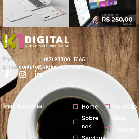
Entre em contato
(87) 93300-5165
E-mail
contato@k1digital.com.br
Institucional
Home
Portfólio
Sobre
Blog
nós
Contato
Serviços