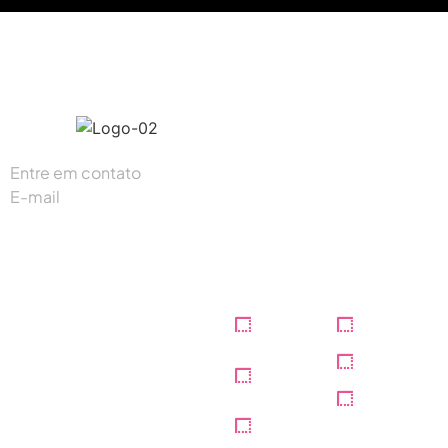
#K1digitalbr
Entre em contato
(87) 93300-5165
E-mail
contato@k1digital.com.br
Institucional
Home
Portfólio
Sobre
Blog
nós
Contato
Serviços