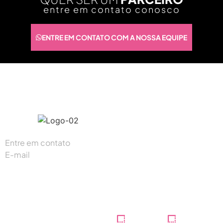
entre em contato conosco
ENTRE EM CONTATO COM A NOSSA EQUIPE
#K1digitalbr
Entre em contato
(87) 93300-5165
E-mail
contato@k1digital.com.br
Institucional
Home
Portfólio