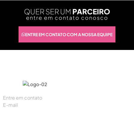
QUER SER UM
PARCEIRO
entre em contato conosco
ENTRE EM CONTATO COM A NOSSA EQUIPE
#K1digitalbr
Entre em contato
(87) 93300-5165
E-mail
contato@k1digital.com.br