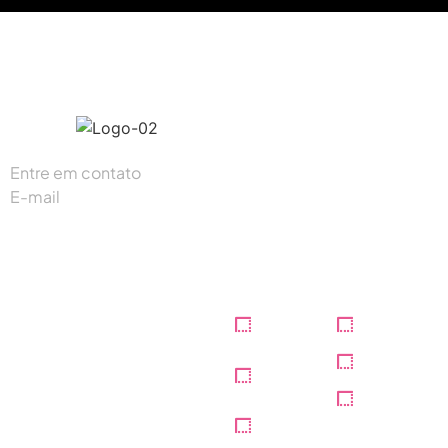
#K1digitalbr
Entre em contato
(87) 93300-5165
E-mail
contato@k1digital.com.br
Institucional
Home
Portfólio
Sobre
Blog
nós
Contato
Serviços